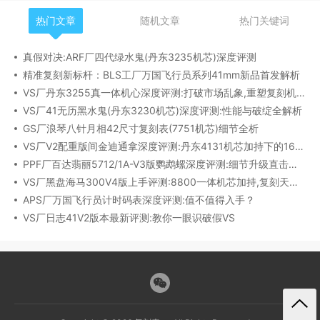
热门文章
随机文章
热门关键词
真假对决:ARF厂四代绿水鬼(丹东3235机芯)深度评测
精准复刻新标杆：BLS工厂万国飞行员系列41mm新品首发解析
VS厂丹东3255真一体机心深度评测:打破市场乱象,重塑复刻机芯新标杆​
VS厂41无历黑水鬼(丹东3230机芯)深度评测:性能与破绽全解析
GS厂浪琴八针月相42尺寸复刻表(7751机芯)细节全析
VS厂V2配重版间金迪通拿深度评测:丹东4131机芯加持下的165克精密之作​
PPF厂百达翡丽5712/1A-V3版鹦鹉螺深度评测:细节升级直击正品
VS厂黑盘海马300V4版上手评测:8800一体机芯加持,复刻天花板实至名归?
APS厂万国飞行员计时码表深度评测:值不值得入手？
VS厂日志41V2版本最新评测:教你一眼识破假VS