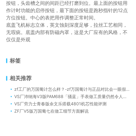
按钮，头齿槽之间的间距已经打磨到位。最上面的按钮用
作计时功能的启停按钮，最下面的按钮是跑秒指针的12点
方位按钮。中心的表把用作调整正常时间。
底盖飞机标志立体，英文蚀刻深度足够，拉丝工艺相同，
无瑕疵。底盖内部有防磁内罩，这是大厂应有的风格，不
仅仅是外观
标签
相关推荐
zf工厂的万国葡计怎么样？-zf万国葡计与正品对比会一眼假不！
VS厂沛纳海V3版PAM688「骚蓝」手表做工质量仍然令人满意？
VS厂劳力士青春版余文乐搭载4801机芯性能评测
ZF厂V5版万国葡七在做工细节方面解说