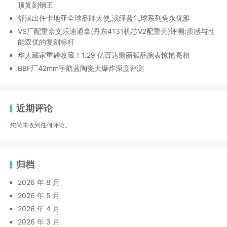
顶复刻钢王
舒淇出任卡地亚全球品牌大使,演绎蓝气球系列隽永优雅
VS厂配重余文乐迪通拿(丹东4131机芯V2配重壳)评测:质感与性
能双优的复刻标杆
华人藏家重磅收藏！1.29 亿百达翡丽孤品腕表惊艳亮相
BBF厂42mm宇航蓝陶瓷大爆炸深度评测
近期评论
您尚未收到任何评论。
归档
2026 年 8 月
2026 年 5 月
2026 年 4 月
2026 年 3 月