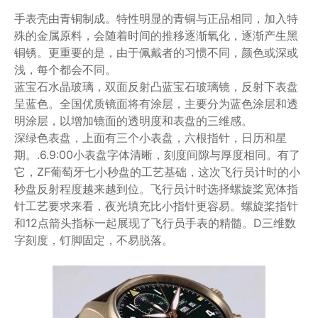
手表壳由青铜制成。特性明显的青铜与正品相同，加入特
殊的金属原料，会随着时间的推移逐渐氧化，逐渐产生黑
铜锈。更重要的是，由于佩戴者的习惯不同，颜色或深或
浅，每个都会不同。
蓝宝石水晶玻璃，双面反射凸蓝宝石玻璃镜，反射下表盘
呈蓝色。全国优质镜面将有涂层，主要分为蓝色涂层和透
明涂层，以增加镜面的透明度和表盘的三维感。
深绿色表盘，上面有三个小表盘，六根指针，日历和星
期。.6.9:00小表盘字体清晰，刻度间隙与厚度相同。有了
它，ZF葡萄牙七小秒盘的工艺基础，这次飞行员计时的小
秒盘反射程度越来越到位。飞行员计时选择螺旋桨宽体指
针工艺要求来看，夜光填充比小指针更容易。螺旋桨指针
和12点箭头指标一起展现了飞行员手表的精髓。D三维数
字刻度，钉脚固定，不易脱落。