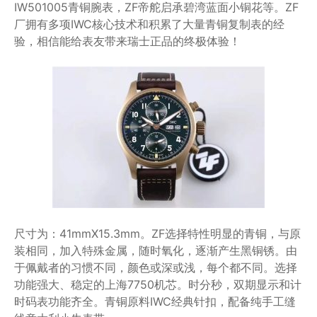
IW501005青铜腕表，ZF帝舵启承碧湾蓝面小铜花等。ZF
厂拥有多项IWC核心技术和积累了大量青铜复制表的经
验，相信能给表友带来瑞士正品的终极体验！
尺寸为：41mmX15.3mm。ZF选择特性明显的青铜，与原
装相同，加入特殊金属，随时氧化，逐渐产生黑铜锈。由
于佩戴者的习惯不同，颜色或深或浅，每个都不同。选择
功能强大、稳定的上海7750机芯。时分秒，双期显示和计
时码表功能齐全。青铜原料IWC经典针扣，配备纯手工缝