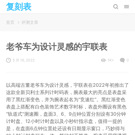
复刻表
首页
评测文章
老爷车为设计灵感的宇联表
5 月 16, 2022
1K+
0
以高端古董老爷车为设计灵感，宇联表在2022年初推出了
这款全新贝利士系列计时码表，腕表最大的亮点是表盘采
用了黑红渐变色，并为腕表起名为“竞速红”。黑红渐变色
表盘上搭配有白色装饰艺术数字时标，表盘外圈设有黑色
“轨道式”测速圈，盘面3、6、9点钟位置分别设有30分钟
计时盘、12小时计时盘以及小秒针指示盘，值得一提的
是，在盘面6点钟位置处还设有日期显示窗口，巧妙得与