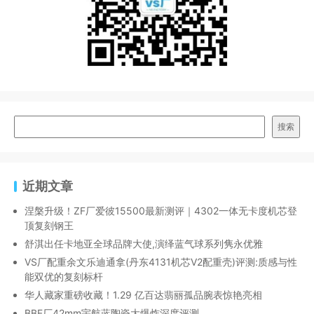
搜索
近期文章
涅槃升级！ZF厂爱彼15500最新测评｜4302一体无卡度机芯登
顶复刻钢王
舒淇出任卡地亚全球品牌大使,演绎蓝气球系列隽永优雅
VS厂配重余文乐迪通拿(丹东4131机芯V2配重壳)评测:质感与性
能双优的复刻标杆
华人藏家重磅收藏！1.29 亿百达翡丽孤品腕表惊艳亮相
BBF厂42mm宇航蓝陶瓷大爆炸深度评测