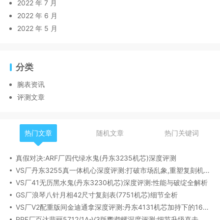
2022 年 7 月
2022 年 6 月
2022 年 5 月
分类
腕表资讯
评测文章
热门文章
随机文章
热门关键词
真假对决:ARF厂四代绿水鬼(丹东3235机芯)深度评测
VS厂丹东3255真一体机心深度评测:打破市场乱象,重塑复刻机芯新标杆​
VS厂41无历黑水鬼(丹东3230机芯)深度评测:性能与破绽全解析
GS厂浪琴八针月相42尺寸复刻表(7751机芯)细节全析
VS厂V2配重版间金迪通拿深度评测:丹东4131机芯加持下的165克精密之作​
PPF厂百达翡丽5712/1A-V3版鹦鹉螺深度评测:细节升级直击正品