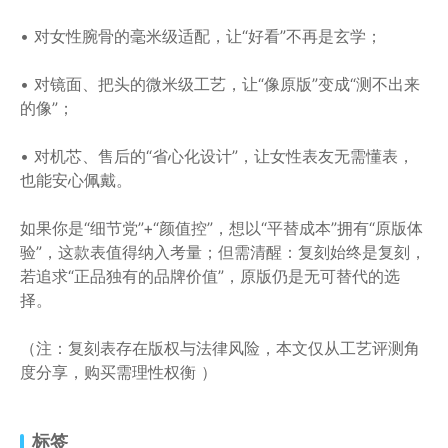
• 对女性腕骨的毫米级适配，让“好看”不再是玄学；
• 对镜面、把头的微米级工艺，让“像原版”变成“测不出来
的像”；
• 对机芯、售后的“省心化设计”，让女性表友无需懂表，
也能安心佩戴。
如果你是“细节党”+“颜值控”，想以“平替成本”拥有“原版体
验”，这款表值得纳入考量；但需清醒：复刻始终是复刻，
若追求“正品独有的品牌价值”，原版仍是无可替代的选
择。
（注：复刻表存在版权与法律风险，本文仅从工艺评测角
度分享，购买需理性权衡 ）
标签