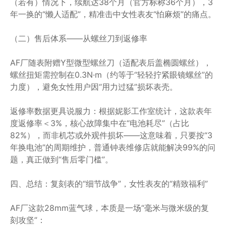
（若有）情况下，续航达38个月（官方标称36个月），3
年一换的“懒人适配”，精准击中女性表友“怕麻烦”的痛点。
（二）售后体系——从螺丝刀到返修率
AF厂随表附赠Y型微型螺丝刀（适配表后盖椭圆螺丝），
螺丝扭矩需控制在0.3N·m（约等于“轻轻拧紧眼镜螺丝”的
力度），避免女性用户因“用力过猛”损坏表壳。
返修率数据更具说服力：根据妮影工作室统计，这款表年
度返修率＜3%，核心故障集中在“电池耗尽”（占比
82%），而非机芯或外观件损坏——这意味着，只要按“3
年换电池”的周期维护，普通钟表维修店就能解决99%的问
题，真正做到“售后零门槛”。
四、总结：复刻表的“细节战争”，女性表友的“精致福利”
AF厂这款28mm蓝气球，本质是一场“毫米与微米级的复
刻攻坚”：