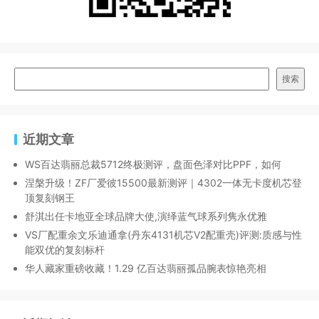
搜索
近期文章
WS百达翡丽总裁5712终极测评，盘面色泽对比PPF，如何
涅槃升级！ZF厂爱彼15500最新测评｜4302一体无卡度机芯登
顶复刻钢王
舒淇出任卡地亚全球品牌大使,演绎蓝气球系列隽永优雅
VS厂配重余文乐迪通拿(丹东4131机芯V2配重壳)评测:质感与性
能双优的复刻标杆
华人藏家重磅收藏！1.29 亿百达翡丽孤品腕表惊艳亮相