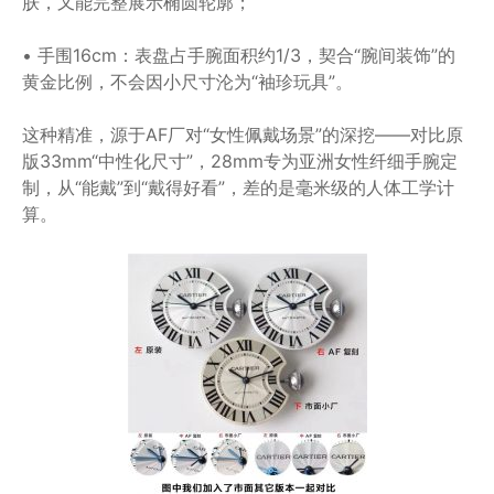
肤，又能完整展示椭圆轮廓；
• 手围16cm：表盘占手腕面积约1/3，契合“腕间装饰”的
黄金比例，不会因小尺寸沦为“袖珍玩具”。
这种精准，源于AF厂对“女性佩戴场景”的深挖——对比原
版33mm“中性化尺寸”，28mm专为亚洲女性纤细手腕定
制，从“能戴”到“戴得好看”，差的是毫米级的人体工学计
算。