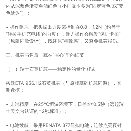
内从深蓝色渐变至酒红色（小厂版本多为“固定蓝色”或“变
色延迟”）；
• 操作阻尼：把头拔出力度需控制在0.8 – 1.2N（约等于
“轻拔手机充电线”的力度），暴力操作会触发“保护卡扣”
（原版同款设计），既还原“精致感”，又避免机芯损伤。
三、机芯与售后：藏在“省心”里的细节
（一）瑞士石英机芯——稳定性的量化测试
搭载ETA 956.112石英机芯（与原版基础机芯同源），实
测数据：
• 走时精度：在25℃恒温环境下，日差≤±0.5秒（远超瑞
士天文台认证的±2秒标准）；
• 电池续航：采用RENATA 377纽扣电池，连续点亮夜针