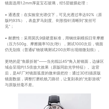
镜面选用1.2mm厚蓝宝石玻璃，经5层镀膜处理：
• 通透度：在实验室光谱仪下，可见光透过率达92%（原
版约93%），表盘罗马刻度、剑形指针清晰到“发丝可
见”；
• 耐磨性：采用莫氏9级硬度标准，用钢丝刷模拟日常摩擦
（压力500g、摩擦频率10次/秒），测试1000次后，镜面
仍无划痕（普通矿物玻璃测试200次即出现细微划痕）。
更绝的是“鱼眼折射”——当光线以45°角入射镜面，边缘区
域会呈现约1.5倍放大效果（原版同款光学特征）。这背
后，是AF厂对镜面弧度的微米级把控：通过3D扫描原版
镜面数据，调整打磨机铣刀路径，让复刻表的“光影游戏”
与原版丝毫不差。