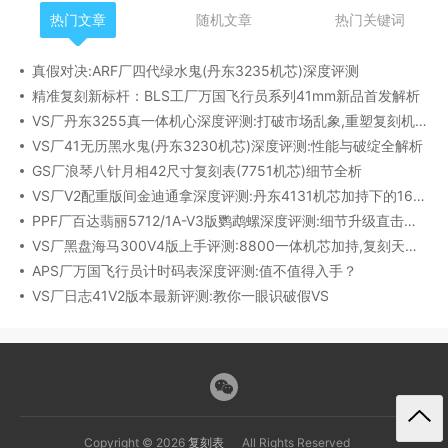
热门文章
随机文章
热门关键词
真假对决:ARF厂四代绿水鬼(丹东3235机芯)深度评测
精准复刻新标杆：BLS工厂万国飞行员系列41mm新品首发解析
VS厂丹东3255真一体机心深度评测:打破市场乱象,重塑复刻机芯新标杆​
VS厂41无历黑水鬼(丹东3230机芯)深度评测:性能与破绽全解析
GS厂浪琴八针月相42尺寸复刻表(7751机芯)细节全析
VS厂V2配重版间金迪通拿深度评测:丹东4131机芯加持下的165克精密之作​
PPF厂百达翡丽5712/1A-V3版鹦鹉螺深度评测:细节升级直击正品
VS厂黑盘海马300V4版上手评测:8800一体机芯加持,复刻天花板实至名归?
APS厂万国飞行员计时码表深度评测:值不值得入手？
VS厂日志41V2版本最新评测:教你一眼识破假VS
Copyright © 2026
复刻表
All Rights Reserved