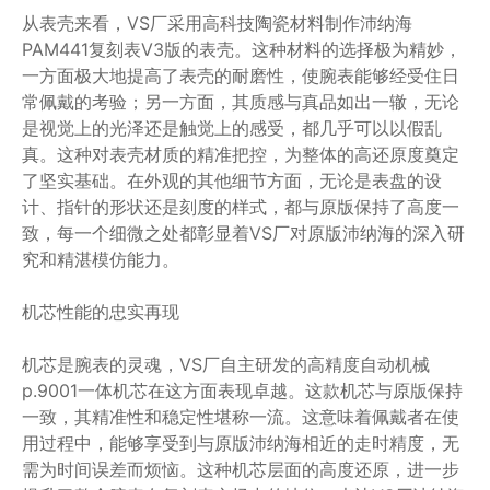
从表壳来看，VS厂采用高科技陶瓷材料制作沛纳海
PAM441复刻表V3版的表壳。这种材料的选择极为精妙，
一方面极大地提高了表壳的耐磨性，使腕表能够经受住日
常佩戴的考验；另一方面，其质感与真品如出一辙，无论
是视觉上的光泽还是触觉上的感受，都几乎可以以假乱
真。这种对表壳材质的精准把控，为整体的高还原度奠定
了坚实基础。在外观的其他细节方面，无论是表盘的设
计、指针的形状还是刻度的样式，都与原版保持了高度一
致，每一个细微之处都彰显着VS厂对原版沛纳海的深入研
究和精湛模仿能力。
机芯性能的忠实再现
机芯是腕表的灵魂，VS厂自主研发的高精度自动机械
p.9001一体机芯在这方面表现卓越。这款机芯与原版保持
一致，其精准性和稳定性堪称一流。这意味着佩戴者在使
用过程中，能够享受到与原版沛纳海相近的走时精度，无
需为时间误差而烦恼。这种机芯层面的高度还原，进一步