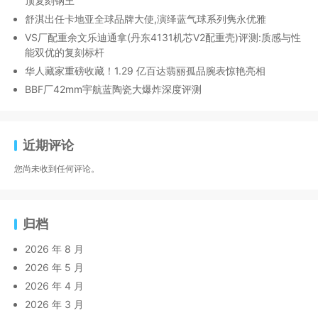
顶复刻钢王
舒淇出任卡地亚全球品牌大使,演绎蓝气球系列隽永优雅
VS厂配重余文乐迪通拿(丹东4131机芯V2配重壳)评测:质感与性
能双优的复刻标杆
华人藏家重磅收藏！1.29 亿百达翡丽孤品腕表惊艳亮相
BBF厂42mm宇航蓝陶瓷大爆炸深度评测
近期评论
您尚未收到任何评论。
归档
2026 年 8 月
2026 年 5 月
2026 年 4 月
2026 年 3 月