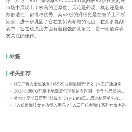
综上所述，VS厂沛纳海PAM000441复刻表V3版在复刻表
市场中展现出了极高的还原度。无论是外观、机芯还是佩
戴舒适性，都堪称优秀。其V3版的升级更是在细节上不断
完善，进一步巩固了它在复刻表领域的地位，在众多复刻
表中，它在还原度方面有着很强的竞争力，是一款值得表
友关注的佳作。
标签
相关推荐
N工厂劳力士迪通拿116520白钢迪细节评论（N工厂迪通拿质量如何？）
2024全新CQ配重卡地亚蓝气球复刻表评测：奢华与品质的完美交融
劳力士星期日历型 “总统表”Day-Date日志黑冰糖原单包金款深度评测
TW积家翻转女表值得入手吗？TW工厂积家翻转系列女表测评