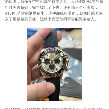
的边缘，就像夜空中闪烁的精灵之剑，反观4130机芯的短
粗且黑边条钉，完全被比了下去。还有那三个小表盘，
4131机芯款的刻度稍小，这种细腻的变化，就像给腕表注
入了更精致的灵魂，让整个盘面如同宇宙般深邃迷人。