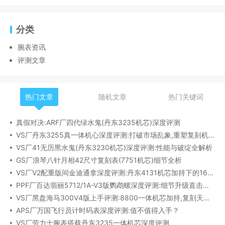
分类
腕表资讯
评测文章
热门文章
随机文章
热门关键词
真假对决:ARF厂四代绿水鬼(丹东3235机芯)深度评测
VS厂丹东3255真一体机心深度评测:打破市场乱象,重塑复刻机芯新标杆​
VS厂41无历黑水鬼(丹东3230机芯)深度评测:性能与破绽全解析
GS厂浪琴八针月相42尺寸复刻表(7751机芯)细节全析
VS厂V2配重版间金迪通拿深度评测:丹东4131机芯加持下的165克精密之作​
PPF厂百达翡丽5712/1A-V3版鹦鹉螺深度评测:细节升级直击正品
VS厂黑盘海马300V4版上手评测:8800一体机芯加持,复刻天花板实至名归?
APS厂万国飞行员计时码表深度评测:值不值得入手？
VS厂劳力士腕表搭载丹东3235一体机芯深度评测