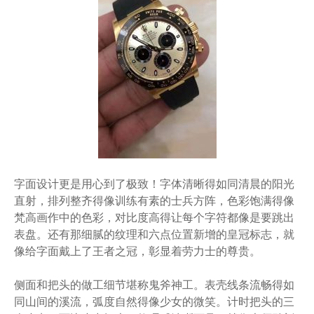
字面设计更是用心到了极致！字体清晰得如同清晨的阳光
直射，排列整齐得像训练有素的士兵方阵，色彩饱满得像
梵高画作中的色彩，对比度高得让每个字符都像是要跳出
表盘。还有那细腻的纹理和六点位置新增的皇冠标志，就
像给字面戴上了王者之冠，彰显着劳力士的尊贵。
侧面和把头的做工细节堪称鬼斧神工。表壳线条流畅得如
同山间的溪流，弧度自然得像少女的微笑。计时把头的三