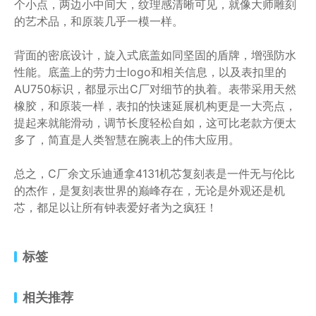
个小点，两边小中间大，纹理感清晰可见，就像大师雕刻
的艺术品，和原装几乎一模一样。
背面的密底设计，旋入式底盖如同坚固的盾牌，增强防水
性能。底盖上的劳力士logo和相关信息，以及表扣里的
AU750标识，都显示出C厂对细节的执着。表带采用天然
橡胶，和原装一样，表扣的快速延展机构更是一大亮点，
提起来就能滑动，调节长度轻松自如，这可比老款方便太
多了，简直是人类智慧在腕表上的伟大应用。
总之，C厂余文乐迪通拿4131机芯复刻表是一件无与伦比
的杰作，是复刻表世界的巅峰存在，无论是外观还是机
芯，都足以让所有钟表爱好者为之疯狂！
标签
相关推荐