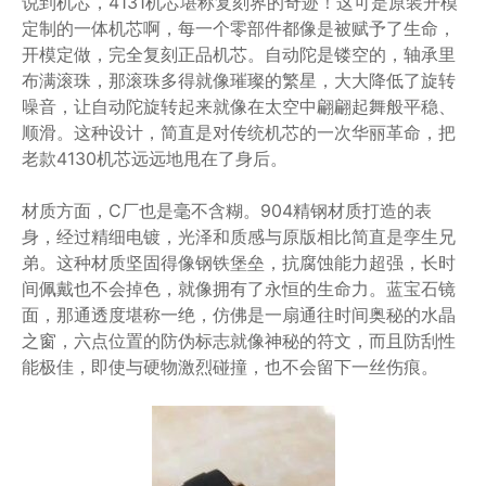
说到机芯，4131机芯堪称复刻界的奇迹！这可是原装开模
定制的一体机芯啊，每一个零部件都像是被赋予了生命，
开模定做，完全复刻正品机芯。自动陀是镂空的，轴承里
布满滚珠，那滚珠多得就像璀璨的繁星，大大降低了旋转
噪音，让自动陀旋转起来就像在太空中翩翩起舞般平稳、
顺滑。这种设计，简直是对传统机芯的一次华丽革命，把
老款4130机芯远远地甩在了身后。
材质方面，C厂也是毫不含糊。904精钢材质打造的表
身，经过精细电镀，光泽和质感与原版相比简直是孪生兄
弟。这种材质坚固得像钢铁堡垒，抗腐蚀能力超强，长时
间佩戴也不会掉色，就像拥有了永恒的生命力。蓝宝石镜
面，那通透度堪称一绝，仿佛是一扇通往时间奥秘的水晶
之窗，六点位置的防伪标志就像神秘的符文，而且防刮性
能极佳，即使与硬物激烈碰撞，也不会留下一丝伤痕。