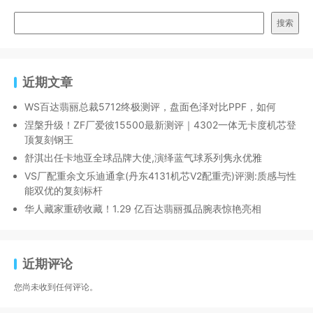
搜索
近期文章
WS百达翡丽总裁5712终极测评，盘面色泽对比PPF，如何
涅槃升级！ZF厂爱彼15500最新测评｜4302一体无卡度机芯登
顶复刻钢王
舒淇出任卡地亚全球品牌大使,演绎蓝气球系列隽永优雅
VS厂配重余文乐迪通拿(丹东4131机芯V2配重壳)评测:质感与性
能双优的复刻标杆
华人藏家重磅收藏！1.29 亿百达翡丽孤品腕表惊艳亮相
近期评论
您尚未收到任何评论。