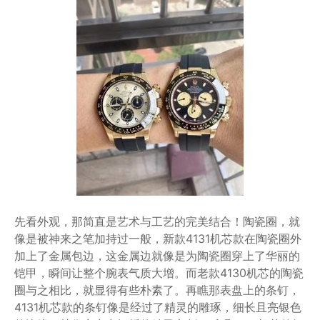
先看外观，那简直是艺术与工艺的完美结合！陶瓷圈，就
像是被神来之笔加持过一般，新款4131机芯款在陶瓷圈外
加上了金属包边，这金属边就像是为陶瓷圈穿上了华丽的
铠甲，瞬间让整个腕表气质大增。而老款4130机芯的陶瓷
圈与之相比，就显得有些朴素了。再瞧那表盘上的条钉，
4131机芯款的条钉像是经过了精灵的雕琢，细长且亮银色