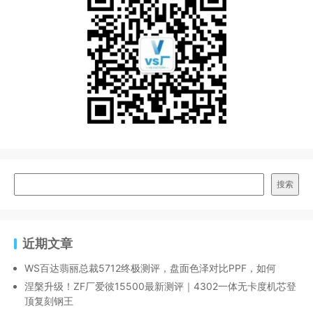
搜索
近期文章
WS百达翡丽总裁5712终极测评，盘面色泽对比PPF，如何
涅槃升级！ZF厂爱彼15500最新测评｜4302一体无卡度机芯登
顶复刻钢王