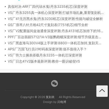
真假对决:ARF厂四代绿水鬼(丹东3235机芯)深度评测
VS厂丹东3255真一体机心深度评测:打破市场乱象,重塑复刻机芯新标杆​
VS厂41无历黑水鬼(丹东3230机芯)深度评测:性能与破绽全解析
GS厂浪琴八针月相42尺寸复刻表(7751机芯)细节全析
VS厂V2配重版间金迪通拿深度评测:丹东4131机芯加持下的165克精密之作​
PPF厂百达翡丽5712/1A-V3版鹦鹉螺深度评测:细节升级直击正品
VS厂黑盘海马300V4版上手评测:8800一体机芯加持,复刻天花板实至名归?
APS厂万国飞行员计时码表深度评测:值不值得入手？
VS厂劳力士腕表搭载丹东3235一体机芯深度评测
VS厂日志41V2版本最新评测:教你一眼识破假VS
Copyright © 2026
复刻表
All Rights Reserved
Design by
闪电博