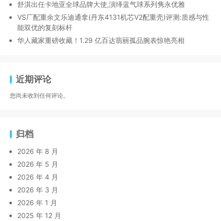
舒淇出任卡地亚全球品牌大使,演绎蓝气球系列隽永优雅
VS厂配重余文乐迪通拿(丹东4131机芯V2配重壳)评测:质感与性
能双优的复刻标杆
华人藏家重磅收藏！1.29 亿百达翡丽孤品腕表惊艳亮相
近期评论
您尚未收到任何评论。
归档
2026 年 8 月
2026 年 5 月
2026 年 4 月
2026 年 3 月
2026 年 1 月
2025 年 12 月