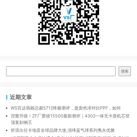
搜索
近期文章
WS百达翡丽总裁5712终极测评，盘面色泽对比PPF，如何
涅槃升级！ZF厂爱彼15500最新测评｜4302一体无卡度机芯登
顶复刻钢王
舒淇出任卡地亚全球品牌大使,演绎蓝气球系列隽永优雅