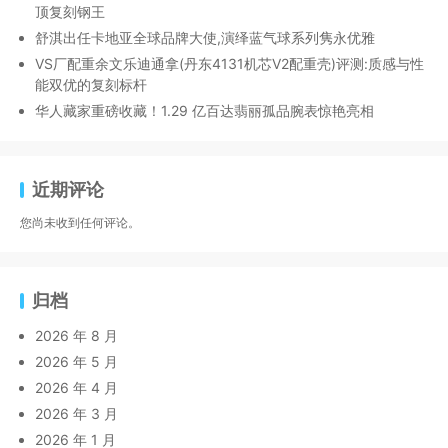
顶复刻钢王
舒淇出任卡地亚全球品牌大使,演绎蓝气球系列隽永优雅
VS厂配重余文乐迪通拿(丹东4131机芯V2配重壳)评测:质感与性
能双优的复刻标杆
华人藏家重磅收藏！1.29 亿百达翡丽孤品腕表惊艳亮相
近期评论
您尚未收到任何评论。
归档
2026 年 8 月
2026 年 5 月
2026 年 4 月
2026 年 3 月
2026 年 1 月