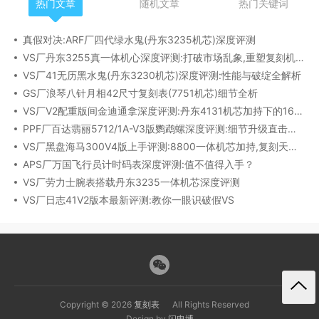
热门文章
随机文章
热门关键词
真假对决:ARF厂四代绿水鬼(丹东3235机芯)深度评测
VS厂丹东3255真一体机心深度评测:打破市场乱象,重塑复刻机芯新标杆​
VS厂41无历黑水鬼(丹东3230机芯)深度评测:性能与破绽全解析
GS厂浪琴八针月相42尺寸复刻表(7751机芯)细节全析
VS厂V2配重版间金迪通拿深度评测:丹东4131机芯加持下的165克精密之作​
PPF厂百达翡丽5712/1A-V3版鹦鹉螺深度评测:细节升级直击正品
VS厂黑盘海马300V4版上手评测:8800一体机芯加持,复刻天花板实至名归?
APS厂万国飞行员计时码表深度评测:值不值得入手？
VS厂劳力士腕表搭载丹东3235一体机芯深度评测
VS厂日志41V2版本最新评测:教你一眼识破假VS
Copyright © 2026
复刻表
All Rights Reserved
Design by
闪电博