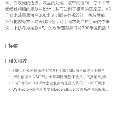
试。在表壳的边缘、表盘的处理、表带的缝制，每个细节
都经过精细的规划与设计，从而达到了极高的还原度。VS
厂欧米茄墨黑海马300米复刻版在外观设计、机芯性能、
细节把控等方面均表现出色，对于追求高品质手表的你来
说，不妨考虑这款VS厂的欧米茄墨黑海马300米复刻版！
标签
相关推荐
SBF工厂欧米茄海洋宇宙系列6000M钛海王值得入手吗？
拒绝“假厚重”VS厂劳力士星期日历型:不改尺寸的真配重,细节1:1复刻原版
VS厂海马600米深海之蓝复刻表值得入手吗？（VS厂欧米茄海马600米深海之蓝复刻表细节做工评测）
OS-Factory浪琴经典复刻LegendDiver传奇系列潜水腕表评测