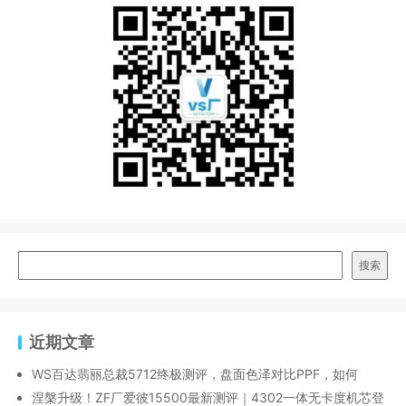
搜索
近期文章
WS百达翡丽总裁5712终极测评，盘面色泽对比PPF，如何
涅槃升级！ZF厂爱彼15500最新测评｜4302一体无卡度机芯登