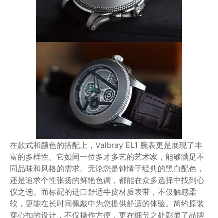
在款式和颜色的搭配上，Valbray EL1 腕表更是展现了丰
富的多样性。它如同一位多才多艺的艺术家，能够满足不
同品味和风格的需求。无论您是钟情于经典的黑白配色，
还是追求个性张扬的鲜艳色调，都能在众多选择中找到心
仪之选。而标配的进口舒适牛皮材质表带，不仅触感柔
软，更能在长时间佩戴中为您提供舒适的体验。简约原装
穿心扣的设计，不仅操作方便，更在细节之处彰显了品牌