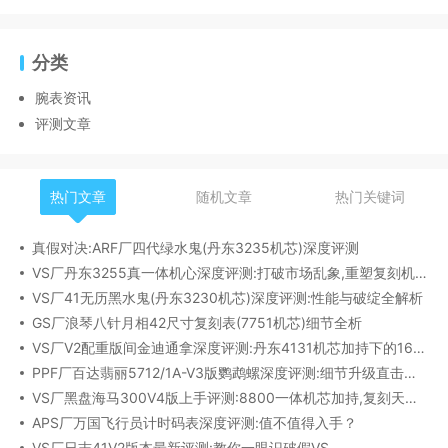
分类
腕表资讯
评测文章
热门文章
随机文章
热门关键词
真假对决:ARF厂四代绿水鬼(丹东3235机芯)深度评测
VS厂丹东3255真一体机心深度评测:打破市场乱象,重塑复刻机芯新标杆​
VS厂41无历黑水鬼(丹东3230机芯)深度评测:性能与破绽全解析
GS厂浪琴八针月相42尺寸复刻表(7751机芯)细节全析
VS厂V2配重版间金迪通拿深度评测:丹东4131机芯加持下的165克精密之作​
PPF厂百达翡丽5712/1A-V3版鹦鹉螺深度评测:细节升级直击正品
VS厂黑盘海马300V4版上手评测:8800一体机芯加持,复刻天花板实至名归?
APS厂万国飞行员计时码表深度评测:值不值得入手？
VS厂日志41V2版本最新评测:教你一眼识破假VS