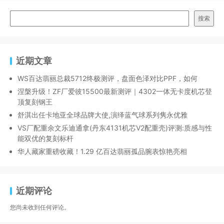
搜索
近期文章
WS百达翡丽总裁5712终极测评，盘面色泽对比PPF，如何
涅槃升级！ZF厂爱彼15500最新测评｜4302一体无卡度机芯登
顶复刻钢王
舒淇出任卡地亚全球品牌大使,演绎蓝气球系列隽永优雅
VS厂配重余文乐迪通拿(丹东4131机芯V2配重壳)评测:质感与性
能双优的复刻标杆
华人藏家重磅收藏！1.29 亿百达翡丽孤品腕表惊艳亮相
近期评论
您尚未收到任何评论。