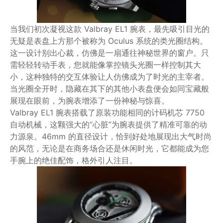
当我们初次凝视这款 Valbray EL1 腕表，最先吸引目光的
无疑是表盘上方那个被称为 Oculus 系统的类光圈结构。
这一设计别出心裁，仿佛是一扇通往神秘世界的窗户。只
需轻轻转动手表，您就能像掌控镜头光圈一样控制其大
小，这种独特的交互体验让人仿佛成为了时光的主宰者。
当光圈全开时，隐藏在其下的其他小表盘便会如同宝藏般
展现在眼前，为腕表增添了一份神秘与惊喜。
Valbray EL1 腕表搭载了原装功能相同的计码机芯 7750
自动机械，这颗强大的“心脏”为腕表提供了精准可靠的动
力源泉。46mm 的直径设计，恰到好处地展现出大气时尚
的风范，无论是在商务场合还是休闲时光，它都能成为您
手腕上的绝佳配饰，格外引人注目。