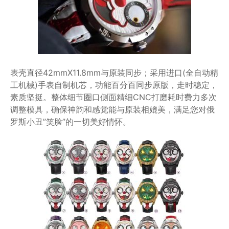
表壳直径42mmX11.8mm与原装同步；采用进口(全自动精
工机械)手表自制机芯，功能百分百同步原版，走时稳定，
素质坚挺。整体细节圈口侧面精细CNC打磨耗时费力多次
调整模具，确保神韵和感觉能与原装相媲美，满足您对俄
罗斯小丑”笑脸”的一切美好情怀。