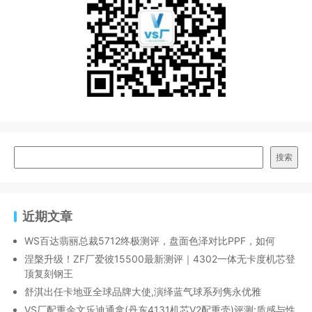
搜索
近期文章
WS百达翡丽总裁5712终极测评，盘面色泽对比PPF，如何
涅槃升级！ZF厂爱彼15500最新测评｜4302一体无卡度机芯登
顶复刻钢王
舒淇出任卡地亚全球品牌大使,演绎蓝气球系列隽永优雅
VS厂配重余文乐迪通拿(丹东4131机芯V2配重壳)评测:质感与性