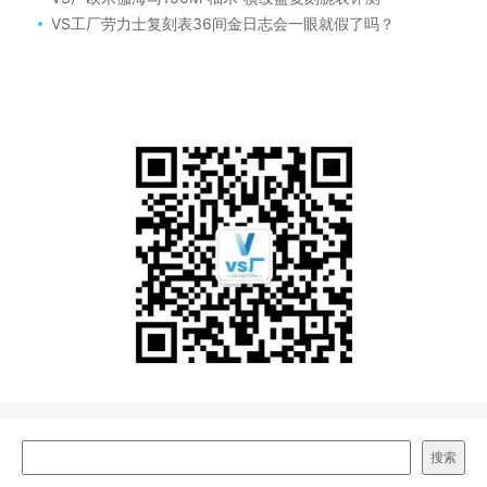
VS工厂劳力士复刻表36间金日志会一眼就假了吗？
搜索