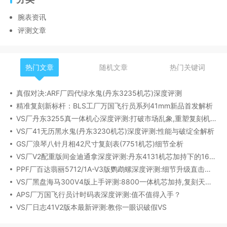
腕表资讯
评测文章
热门文章
随机文章
热门关键词
真假对决:ARF厂四代绿水鬼(丹东3235机芯)深度评测
精准复刻新标杆：BLS工厂万国飞行员系列41mm新品首发解析
VS厂丹东3255真一体机心深度评测:打破市场乱象,重塑复刻机芯新标杆​
VS厂41无历黑水鬼(丹东3230机芯)深度评测:性能与破绽全解析
GS厂浪琴八针月相42尺寸复刻表(7751机芯)细节全析
VS厂V2配重版间金迪通拿深度评测:丹东4131机芯加持下的165克精密之作​
PPF厂百达翡丽5712/1A-V3版鹦鹉螺深度评测:细节升级直击正品
VS厂黑盘海马300V4版上手评测:8800一体机芯加持,复刻天花板实至名归?
APS厂万国飞行员计时码表深度评测:值不值得入手？
VS厂日志41V2版本最新评测:教你一眼识破假VS