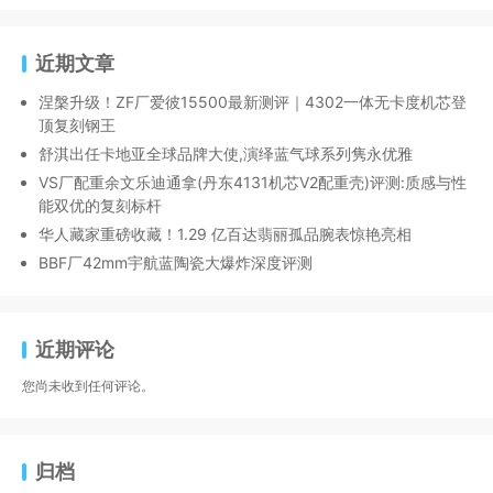
近期文章
涅槃升级！ZF厂爱彼15500最新测评｜4302一体无卡度机芯登
顶复刻钢王
舒淇出任卡地亚全球品牌大使,演绎蓝气球系列隽永优雅
VS厂配重余文乐迪通拿(丹东4131机芯V2配重壳)评测:质感与性
能双优的复刻标杆
华人藏家重磅收藏！1.29 亿百达翡丽孤品腕表惊艳亮相
BBF厂42mm宇航蓝陶瓷大爆炸深度评测
近期评论
您尚未收到任何评论。
归档