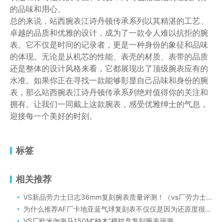
的品味和用心。
总的来说，站西腕表江诗丹顿传承系列以其精湛的工艺、
卓越的品质和优雅的设计，成为了一款令人难以抗拒的腕
表。它不仅是时间的记录者，更是一种身份的象征和品味
的体现。无论是从机芯的性能、表壳的材质、表带的品质
还是整体的设计风格来看，它都展现出了顶级腕表应有的
水准。如果你正在寻找一款能够彰显自己品味和身份的腕
表，那么站西腕表江诗丹顿传承系列绝对值得你的关注和
拥有。让我们一同戴上这款腕表，感受优雅绅士的气息，
迎接每一个美好的时刻。
标签
相关推荐
VS新品劳力士日志36mm复刻腕表质量评测！（vs厂劳力士36蓝盘日志搭配丹东3235机芯可靠吗）
为什么推荐AF厂卡地亚蓝气球复刻表不仅仅是因为还原度很高！更因为AF厂的卡地亚蓝气球刷新了很多复刻记录
VS厂欧米伽海马150M“柚木”横纹盘复刻腕表评测