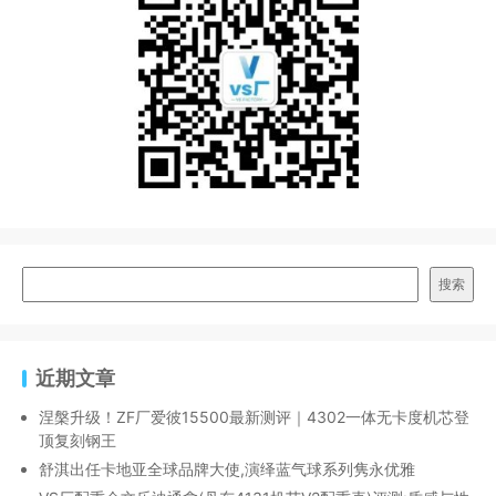
搜索
近期文章
涅槃升级！ZF厂爱彼15500最新测评｜4302一体无卡度机芯登
顶复刻钢王
舒淇出任卡地亚全球品牌大使,演绎蓝气球系列隽永优雅