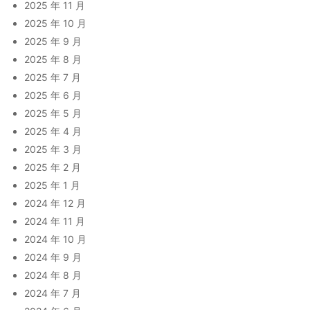
2025 年 11 月
2025 年 10 月
2025 年 9 月
2025 年 8 月
2025 年 7 月
2025 年 6 月
2025 年 5 月
2025 年 4 月
2025 年 3 月
2025 年 2 月
2025 年 1 月
2024 年 12 月
2024 年 11 月
2024 年 10 月
2024 年 9 月
2024 年 8 月
2024 年 7 月