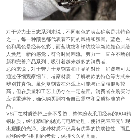
对于劳力士日志系列来说，不同颜色的表盘确实是其特色
之一，每一种颜色都代表着不同的风格和氛围。蓝色、白
色和黑色是经典色彩，而蓝坑纹和绿坑纹等新款颜色则给
人焕然一新的感觉，符合时尚潮流。劳力士一直在不断创
新和完善产品系列，吸引着越来越多的消费者。
总的来说，对于劳力士复刻表和正品的对比，消费者可以
通过仔细观察细节、考察材质、了解表款的特色等方式来
辨别其真伪。虽然复刻表在外观上可能与正品相似度较
高，但在质量和工艺上仍存在一定差距。消费者在购买时
应慎重选择，确保购买到符合自己需求和品质标准的产
品。
VS厂在材质选择上毫不妥协，整体腕表采用经典的904精
钢材质，经过精细的抛光与电镀处理，使得腕表表壳呈现
出耀眼的光泽。这种材质不仅具有优异的抗腐蚀性，而且
能够经受住时间的考验，保持长久的亮丽。