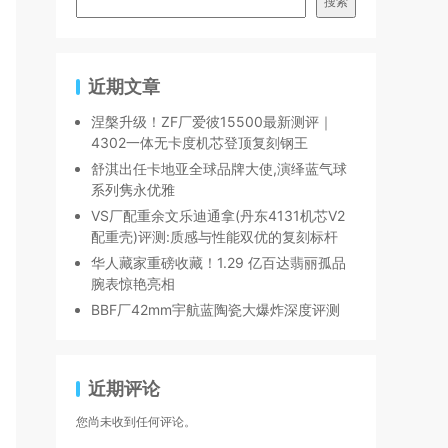
搜索
近期文章
涅槃升级！ZF厂爱彼15500最新测评｜
4302一体无卡度机芯登顶复刻钢王
舒淇出任卡地亚全球品牌大使,演绎蓝气球
系列隽永优雅
VS厂配重余文乐迪通拿(丹东4131机芯V2
配重壳)评测:质感与性能双优的复刻标杆
华人藏家重磅收藏！1.29 亿百达翡丽孤品
腕表惊艳亮相
BBF厂42mm宇航蓝陶瓷大爆炸深度评测
近期评论
您尚未收到任何评论。