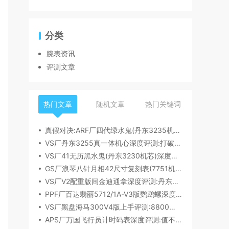
分类
腕表资讯
评测文章
热门文章
随机文章
热门关键词
真假对决:ARF厂四代绿水鬼(丹东3235机芯)深度评测
VS厂丹东3255真一体机心深度评测:打破市场乱象,重塑复刻机芯新标杆​
VS厂41无历黑水鬼(丹东3230机芯)深度评测:性能与破绽全解析
GS厂浪琴八针月相42尺寸复刻表(7751机芯)细节全析
VS厂V2配重版间金迪通拿深度评测:丹东4131机芯加持下的165克精密之作​
PPF厂百达翡丽5712/1A-V3版鹦鹉螺深度评测:细节升级直击正品
VS厂黑盘海马300V4版上手评测:8800一体机芯加持,复刻天花板实至名归?
APS厂万国飞行员计时码表深度评测:值不值得入手？