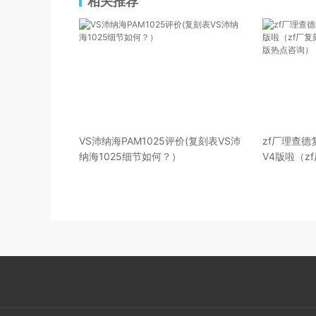
相关推荐
VS沛纳海PAM1025评价(复刻表VS沛
zf厂理查德
纳海1025细节如何？）
V4版啦（z
02碳纤维