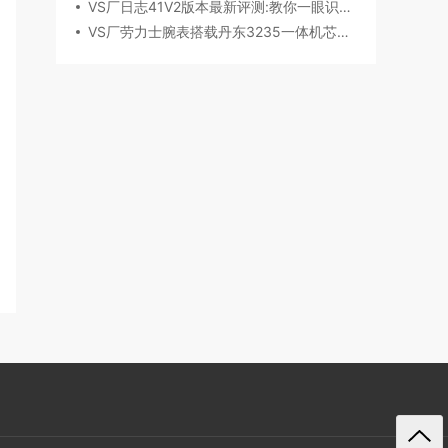
VS厂日志41V2版本最新评测:教你一眼识破假VS
VS厂劳力士腕表搭载丹东3235一体机芯深度评测