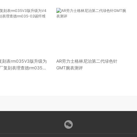
复刻表rm035V3版升级为
AR劳力士格林尼治第二代绿色针
f厂复刻表理查德rm035-
GMT腕表测评
版热点咨询）