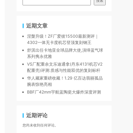
搜索
近期文章
涅槃升级！ZF厂爱彼15500最新测评｜
4302一体无卡度机芯登顶复刻钢王
舒淇出任卡地亚全球品牌大使,演绎蓝气球
系列隽永优雅
VS厂配重余文乐迪通拿(丹东4131机芯V2
配重壳)评测:质感与性能双优的复刻标杆
华人藏家重磅收藏！1.29 亿百达翡丽孤品
腕表惊艳亮相
BBF厂42mm宇航蓝陶瓷大爆炸深度评测
近期评论
您尚未收到任何评论。