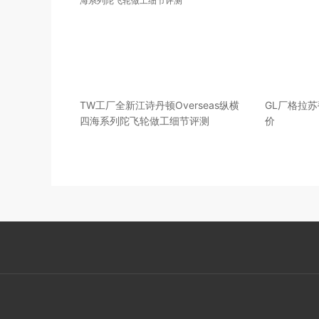
TW工厂全新江诗丹顿Overseas纵横
GL厂格拉
四海系列陀飞轮做工细节评测
价