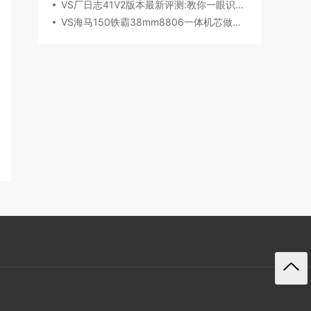
VS厂日志41V2版本最新评测:教你一眼识破假VS
VS海马150铁霸38mm8806一体机芯做工细节深度评测