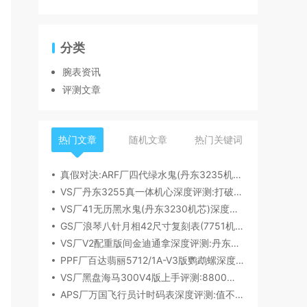
分类
腕表资讯
评测文章
热门文章
随机文章
热门关键词
真假对决:ARF厂四代绿水鬼(丹东3235机芯)深度评测
VS厂丹东3255真一体机心深度评测:打破市场乱象,重塑复刻机芯新标杆​
VS厂41无历黑水鬼(丹东3230机芯)深度评测:性能与破绽全解析
GS厂浪琴八针月相42尺寸复刻表(7751机芯)细节全析
VS厂V2配重版间金迪通拿深度评测:丹东4131机芯加持下的165克精密之作​
PPF厂百达翡丽5712/1A-V3版鹦鹉螺深度评测:细节升级直击正品
VS厂黑盘海马300V4版上手评测:8800一体机芯加持,复刻天花板实至名归?
APS厂万国飞行员计时码表深度评测:值不值得入手？