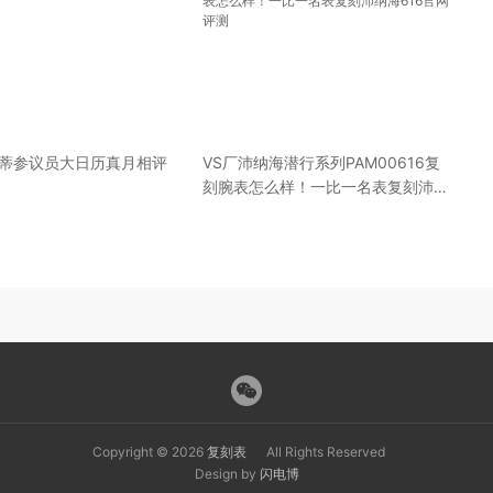
苏蒂参议员大日历真月相评
VS厂沛纳海潜行系列PAM00616复
刻腕表怎么样！一比一名表复刻沛纳
海616官网评测
Copyright © 2026
复刻表
All Rights Reserved
Design by
闪电博