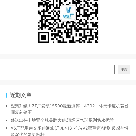
搜索
近期文章
涅槃升级！ZF厂爱彼15500最新测评｜4302一体无卡度机芯登
顶复刻钢王
舒淇出任卡地亚全球品牌大使,演绎蓝气球系列隽永优雅
VS厂配重余文乐迪通拿(丹东4131机芯V2配重壳)评测:质感与性
能双优的复刻标杆