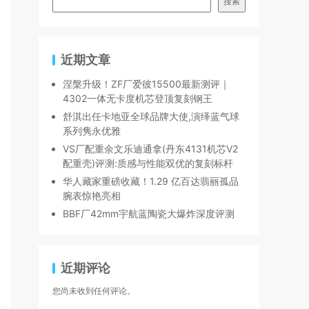
搜索
近期文章
涅槃升级！ZF厂爱彼15500最新测评｜
4302一体无卡度机芯登顶复刻钢王
舒淇出任卡地亚全球品牌大使,演绎蓝气球
系列隽永优雅
VS厂配重余文乐迪通拿(丹东4131机芯V2
配重壳)评测:质感与性能双优的复刻标杆
华人藏家重磅收藏！1.29 亿百达翡丽孤品
腕表惊艳亮相
BBF厂42mm宇航蓝陶瓷大爆炸深度评测
近期评论
您尚未收到任何评论。