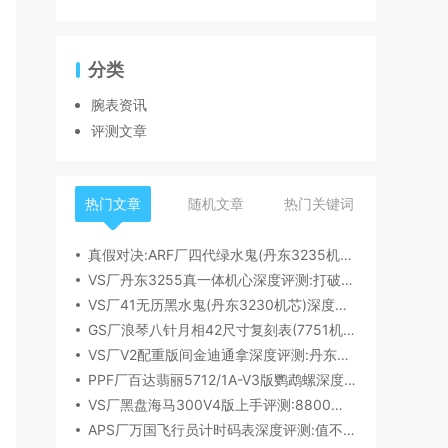
分类
腕表资讯
评测文章
热门文章
随机文章
热门关键词
真假对决:ARF厂四代绿水鬼(丹东3235机芯)深度评测
VS厂丹东3255真一体机心深度评测:打破市场乱象,重塑复刻机芯新标杆​
VS厂41无历黑水鬼(丹东3230机芯)深度评测:性能与破绽全解析
GS厂浪琴八针月相42尺寸复刻表(7751机芯)细节全析
VS厂V2配重版间金迪通拿深度评测:丹东4131机芯加持下的165克精密之作​
PPF厂百达翡丽5712/1A-V3版鹦鹉螺深度评测:细节升级直击正品
VS厂黑盘海马300V4版上手评测:8800一体机芯加持,复刻天花板实至名归?
APS厂万国飞行员计时码表深度评测:值不值得入手？