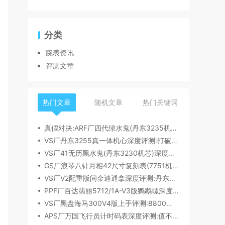
分类
腕表资讯
评测文章
热门文章
随机文章
热门关键词
真假对决:ARF厂四代绿水鬼(丹东3235机芯)深度评测
VS厂丹东3255真一体机心深度评测:打破市场乱象,重塑复刻机芯新标杆​
VS厂41无历黑水鬼(丹东3230机芯)深度评测:性能与破绽全解析
GS厂浪琴八针月相42尺寸复刻表(7751机芯)细节全析
VS厂V2配重版间金迪通拿深度评测:丹东4131机芯加持下的165克精密之作​
PPF厂百达翡丽5712/1A-V3版鹦鹉螺深度评测:细节升级直击正品
VS厂黑盘海马300V4版上手评测:8800一体机芯加持,复刻天花板实至名归?
APS厂万国飞行员计时码表深度评测:值不值得入手？