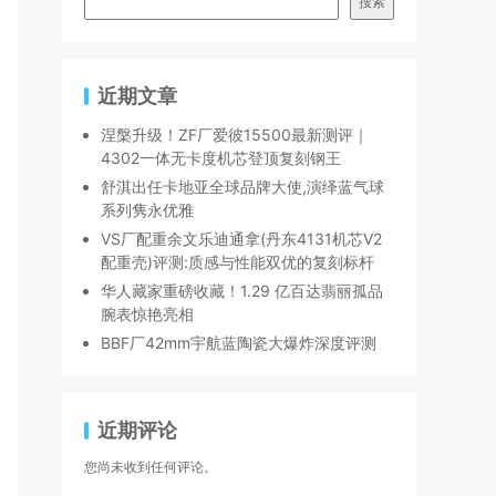
搜索
近期文章
涅槃升级！ZF厂爱彼15500最新测评｜
4302一体无卡度机芯登顶复刻钢王
舒淇出任卡地亚全球品牌大使,演绎蓝气球
系列隽永优雅
VS厂配重余文乐迪通拿(丹东4131机芯V2
配重壳)评测:质感与性能双优的复刻标杆
华人藏家重磅收藏！1.29 亿百达翡丽孤品
腕表惊艳亮相
BBF厂42mm宇航蓝陶瓷大爆炸深度评测
近期评论
您尚未收到任何评论。