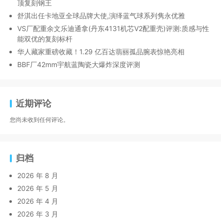
顶复刻钢王
舒淇出任卡地亚全球品牌大使,演绎蓝气球系列隽永优雅
VS厂配重余文乐迪通拿(丹东4131机芯V2配重壳)评测:质感与性
能双优的复刻标杆
华人藏家重磅收藏！1.29 亿百达翡丽孤品腕表惊艳亮相
BBF厂42mm宇航蓝陶瓷大爆炸深度评测
近期评论
您尚未收到任何评论。
归档
2026 年 8 月
2026 年 5 月
2026 年 4 月
2026 年 3 月