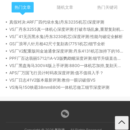
热门文章
随机文章
热门关键词
真假对决:ARF厂四代绿水鬼(丹东3235机芯)深度评测
VS厂丹东3255真一体机心深度评测:打破市场乱象,重塑复刻机芯新标杆​
VS厂41无历黑水鬼(丹东3230机芯)深度评测:性能与破绽全解析
GS厂浪琴八针月相42尺寸复刻表(7751机芯)细节全析
VS厂V2配重版间金迪通拿深度评测:丹东4131机芯加持下的165克精密之作​
PPF厂百达翡丽5712/1A-V3版鹦鹉螺深度评测:细节升级直击正品
VS厂黑盘海马300V4版上手评测:8800一体机芯加持,复刻天花板实至名归?
APS厂万国飞行员计时码表深度评测:值不值得入手？
VS厂日志41V2版本最新评测:教你一眼识破假VS
VS海马150铁霸38mm8806一体机芯做工细节深度评测
Copyright © 2026
复刻表
All Rights Reserved