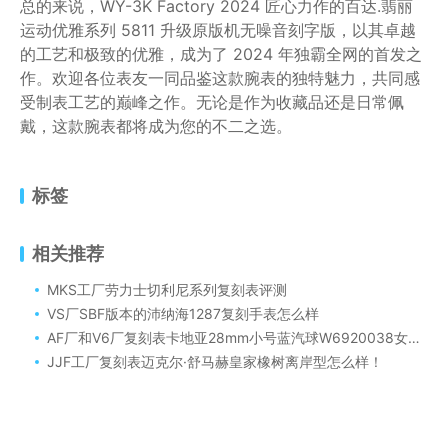
总的来说，WY-3K Factory 2024 匠心力作的百达.翡丽
运动优雅系列 5811 升级原版机无噪音刻字版，以其卓越
的工艺和极致的优雅，成为了 2024 年独霸全网的首发之
作。欢迎各位表友一同品鉴这款腕表的独特魅力，共同感
受制表工艺的巅峰之作。无论是作为收藏品还是日常佩
戴，这款腕表都将成为您的不二之选。
标签
相关推荐
MKS工厂劳力士切利尼系列复刻表评测
VS厂SBF版本的沛纳海1287复刻手表怎么样
AF厂和V6厂复刻表卡地亚28mm小号蓝汽球W6920038女士腕表对比评测！（AF厂和V6厂28mm粉面蓝气球谁更对版）
JJF工厂复刻表迈克尔·舒马赫皇家橡树离岸型怎么样！