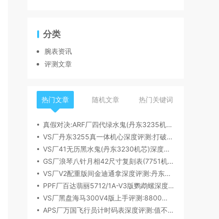
分类
腕表资讯
评测文章
热门文章
随机文章
热门关键词
真假对决:ARF厂四代绿水鬼(丹东3235机芯)深度评测
VS厂丹东3255真一体机心深度评测:打破市场乱象,重塑复刻机芯新标杆​
VS厂41无历黑水鬼(丹东3230机芯)深度评测:性能与破绽全解析
GS厂浪琴八针月相42尺寸复刻表(7751机芯)细节全析
VS厂V2配重版间金迪通拿深度评测:丹东4131机芯加持下的165克精密之作​
PPF厂百达翡丽5712/1A-V3版鹦鹉螺深度评测:细节升级直击正品
VS厂黑盘海马300V4版上手评测:8800一体机芯加持,复刻天花板实至名归?
APS厂万国飞行员计时码表深度评测:值不值得入手？