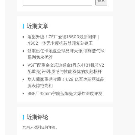
搜索
近期文章
涅槃升级！ZF厂爱彼15500最新测评｜
4302一体无卡度机芯登顶复刻钢王
舒淇出任卡地亚全球品牌大使,演绎蓝气球
系列隽永优雅
VS厂配重余文乐迪通拿(丹东4131机芯V2
配重壳)评测:质感与性能双优的复刻标杆
华人藏家重磅收藏！1.29 亿百达翡丽孤品
腕表惊艳亮相
BBF厂42mm宇航蓝陶瓷大爆炸深度评测
近期评论
您尚未收到任何评论。