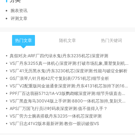
腕表资讯
评测文章
热门文章
随机文章
热门关键词
真假对决:ARF厂四代绿水鬼(丹东3235机芯)深度评测
VS厂丹东3255真一体机心深度评测:打破市场乱象,重塑复刻机芯新标杆​
VS厂41无历黑水鬼(丹东3230机芯)深度评测:性能与破绽全解析
GS厂浪琴八针月相42尺寸复刻表(7751机芯)细节全析
VS厂V2配重版间金迪通拿深度评测:丹东4131机芯加持下的165克精密之作​
PPF厂百达翡丽5712/1A-V3版鹦鹉螺深度评测:细节升级直击正品
VS厂黑盘海马300V4版上手评测:8800一体机芯加持,复刻天花板实至名归?
APS厂万国飞行员计时码表深度评测:值不值得入手？
VS厂劳力士腕表搭载丹东3235一体机芯深度评测
VS厂日志41V2版本最新评测:教你一眼识破假VS