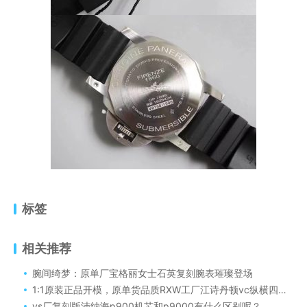
标签
相关推荐
腕间绮梦：原单厂宝格丽女士石英复刻腕表璀璨登场
1:1原装正品开模，原单货品质RXW工厂江诗丹顿vc纵横四海系列女士腕表值得购买吗！
vs厂复刻版沛纳海p900机芯和p9000有什么区别呢？