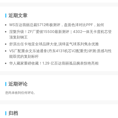
近期文章
WS百达翡丽总裁5712终极测评，盘面色泽对比PPF，如何
涅槃升级！ZF厂爱彼15500最新测评｜4302一体无卡度机芯登
顶复刻钢王
舒淇出任卡地亚全球品牌大使,演绎蓝气球系列隽永优雅
VS厂配重余文乐迪通拿(丹东4131机芯V2配重壳)评测:质感与性
能双优的复刻标杆
华人藏家重磅收藏！1.29 亿百达翡丽孤品腕表惊艳亮相
近期评论
您尚未收到任何评论。
归档