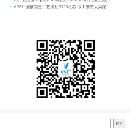
APS厂爱彼霜金工艺搭配3120机芯:做工细节大揭秘
搜索