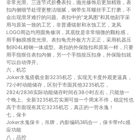
非常光滑。三连节式折叠表扣，抛光修饰后更加精致，表
扣内侧细节处理更整洁细腻，钢带生耳螺丝手工打磨，不
会出现滑牙难拧的问题。表扣中的”龙凤图“和其他刻字采
用与原装一致的工艺，非普通镭射和水蚀工艺，龙凤
LOGO周边均用圆角修润，其底纹是非常细微的颗粒感，
用手触摸感觉光滑。表扣龟壳外板方方正正，采用机器压
制904L精钢一体成型。表扣的外保险扣和原装一样，只要
用手指抠住表扣内侧，另一个手指按压扣身，外保险扣就
可以自动弹开。
六，机芯
Joker水鬼搭载全新3235机芯，实现无卡度外观更逼真 。
72小时动能储存，区别于市面其他3235机芯，
2824/2836实际动能储存时间在38小时左右，只能放一
个晚上。全新3235机芯实测可放一个周末不停，稳定性也
高于市面现有其它3235机芯，真正的一劳永逸！
七，保卡
Joker水鬼保卡，吊牌，内影编码3码合一，保卡带nfc感
应功能
八，品控