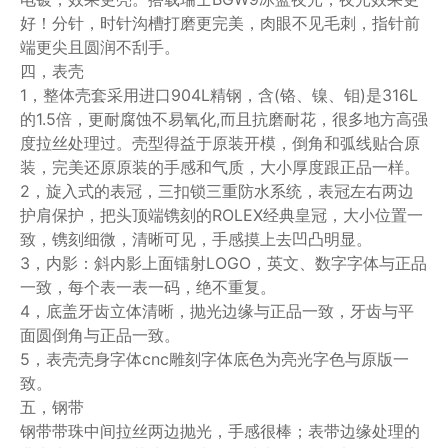
好！分针，时针沟槽打磨更完美，肉眼不见毛刺，指针前
端更尖且圆润不刮手。
四，表壳
1，整体壳套采用进口904L精钢，含(铬、镍、钼)是316L
的1.5倍，更耐腐蚀不易氧化,而且抗磨耐花，很多地方高强
度拉丝处理过。壳型得益于原装开模，倒角和弧线贴合原
装，完美还原原装的手感和气质，大小厚度跟正品一样。
2，旋入式的表冠，三扣锁三重防水系统，表冠左右两边
护肩保护，把头顶端镌刻的ROLEX经典皇冠，大小位置一
致，镌刻细微，清晰可见，手感摸上去凹凸明显。
3，内影：斜内影上面镭射LOGO，英文、数字字体与正品
一致，每个表一表一码，绝不重复。
4，底盖牙齿立体清晰，抛光边缘与正品一致，牙齿与平
面圆倒角与正品一致。
5，表壳壳身字体cnc雕刻字体底色为亮光字色与原版一
致。
五，钢带
钢带带珠中间拉丝两边抛光，手感很棒；表带边缘处理的