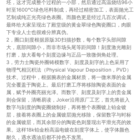
坯，这才完成整个过程的一小部，然后通过高温烧结96小
时至1600℃绿色坯料制成，再经过精密加工，表面抛光工
艺制成纯正光亮绿色表圈。而颜色更是经过几百次调试，
最终给大家呈现出了殿堂级的黄金翠绿色陶瓷圈口，肉眼
下专业人士也很难分辨真伪。
2，圈口刻度根据原版3D扫描抄数，每个数字头部间隙
大，底部间隙小，而非市场头尾等距间隙！刻度激光雕刻
打磨，放大看每个刻度边缘与正品一致微倒角处理。
3，劳力士陶瓷外圈铸模数字、刻度及刻字的上色采用了
物理气相沉积法（Physical Vapour Deposition，PVD）
技术。过程中，根据腕表的金属材质，将一微米厚的金属
完全覆盖于陶瓷上。最后打磨工序将移除陶瓷表面的金
属，赋予外圈亮丽光泽。而数字、刻度及刻字上的贵金属
则会保留，清晰易读，Joker沿用原厂工艺，首先将嵌入
数字与刻度的陶瓷圈烧制好，再将整个表圈镀上铂金镀
层，接着将表圈上的金属镀层抛光移除，保留数字与时标
的金属镀层，而其余部分的陶瓷色则显现出平滑光亮的效
果。这样18k铂金粉高温电镀在刻度字体上，使字体颜色
耐久，遇水遇油后都不掉色不发黑。