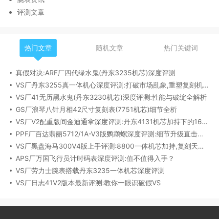
评测文章
热门文章
随机文章
热门关键词
真假对决:ARF厂四代绿水鬼(丹东3235机芯)深度评测
VS厂丹东3255真一体机心深度评测:打破市场乱象,重塑复刻机芯新标杆​
VS厂41无历黑水鬼(丹东3230机芯)深度评测:性能与破绽全解析
GS厂浪琴八针月相42尺寸复刻表(7751机芯)细节全析
VS厂V2配重版间金迪通拿深度评测:丹东4131机芯加持下的165克精密之作​
PPF厂百达翡丽5712/1A-V3版鹦鹉螺深度评测:细节升级直击正品
VS厂黑盘海马300V4版上手评测:8800一体机芯加持,复刻天花板实至名归?
APS厂万国飞行员计时码表深度评测:值不值得入手？
VS厂劳力士腕表搭载丹东3235一体机芯深度评测
VS厂日志41V2版本最新评测:教你一眼识破假VS