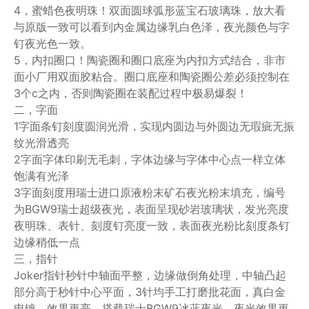
4，蜜蜡色夜明珠！双面圆球弧形蓝宝石玻璃珠，放大看
与原版一致可以看到内金属边缘乳白色泽，夜光颜色与字
钉夜光色一致。
5，内扣圈口！陶瓷圈和圈口底座为内扣方式结合，非市
面小厂用双面胶粘合。圈口底座和陶瓷圈公差必须控制在
3个c之内，否则陶瓷圈在装配过程中极易爆裂！
二，字面
1字面条钉刻度圆润光滑，实现内圆边与外圆边无瑕疵无振
纹光滑透亮
2字面字体印刷无毛刺，字体边缘与字体中心点一样立体
饱满有光泽
3字面刻度用瑞士进口原液粉末矿石夜光粉末填充，编号
为BGW9瑞士超级夜光，表面呈现砂岩玻璃状，发光亮度
夜明珠、表针、刻度钉亮度一致，表面夜光粉比刻度条钉
边缘稍低一点
三，指针
Joker指针秒针中轴面平整，边缘做倒角处理，中轴凸起
部分高于秒针中心平面，3针均手工打磨批花面，真白金
电镀，效果更亮。搭载瑞士BGW9冰蓝夜光，夜光效果更