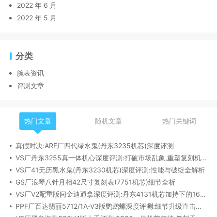
2022 年 6 月
2022 年 5 月
分类
腕表资讯
评测文章
热门文章
随机文章
热门关键词
真假对决:ARF厂四代绿水鬼(丹东3235机芯)深度评测
VS厂丹东3255真一体机心深度评测:打破市场乱象,重塑复刻机芯新标杆​
VS厂41无历黑水鬼(丹东3230机芯)深度评测:性能与破绽全解析
GS厂浪琴八针月相42尺寸复刻表(7751机芯)细节全析
VS厂V2配重版间金迪通拿深度评测:丹东4131机芯加持下的165克精密之作​
PPF厂百达翡丽5712/1A-V3版鹦鹉螺深度评测:细节升级直击正品