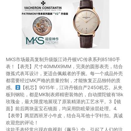
MKS市场最高复制升级版江诗丹顿VC传承系列85180手
表！【表壳】尺寸40MMX9MM，完美的圆形表壳，结合
微孤式表耳设计，更适合佩戴者的手腕。每一个成品外壳
都需要经过MK严格的质量控制，才能恢复正品独特的质
感。
【机芯】9015年，江诗丹顿自产2450机芯。从夹
板到钢轮，都是MK制表师精密装饰的，自动摆陀镀有18k
玫瑰金，最大限度地展现了原装精湛的工艺水平。3【镜
面】前后两块蓝宝石镜面，均采用防眩晕涂层处理。4.
【表带】两层西班牙小牛皮，结合马耳他十字针扣。真诚
欢迎您的评论！
这款手表经常出现在电视剧《飙升》中，引起了人们的注