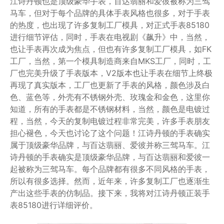
江诗丹顿也是顶级豪华手表，百达翡丽和爱彼被称为三驾
马车，但对于每个品牌的具体手表风格也很多，对于手表
的热度，也出现了许多复制工厂模具，对正式手表85180
进行细节评估，同时，手表在电视剧《飙升》中，当然，
也让手表再次成为焦点，但也有许多复制工厂模具，如FK
工厂，当然，第一个模具制造商来自MKS工厂，同时，工
厂也完美升级了手表版本，V2版本也让手表在细节上终极
再现了真实版本，工厂也更新了手表的风格，颜色涉及白
色、蓝色等，外壳有不锈钢外壳、玫瑰金和金色，这里你
知道，所有的手表都是不锈钢材料，当然，颜色是电镀过
程，当然，今天的复制电镀过程非常完美，许多手表朋友
担心褪色，今天也讨论了这个问题！江诗丹顿的手表确实
属于顶级豪华品牌，与百达翡丽、爱彼并称三驾马车。江
诗丹顿的手表确实是顶级豪华品牌，与百达翡丽和爱彼一
起被称为三驾马车。每个品牌都有很多不同风格的手表，
所以有很多选择。然而，近年来，许多复制工厂也逐渐生
产出这些手表的仿制品。接下来，我将对江诗丹顿正装手
表85180进行详细评价。