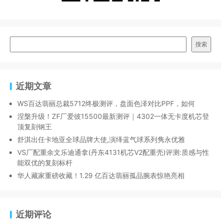
搜索
近期文章
WS百达翡丽总裁5712终极测评，盘面色泽对比PPF，如何
涅槃升级！ZF厂爱彼15500最新测评｜4302一体无卡度机芯登
顶复刻钢王
舒淇出任卡地亚全球品牌大使,演绎蓝气球系列隽永优雅
VS厂配重余文乐迪通拿(丹东4131机芯V2配重壳)评测:质感与性
能双优的复刻标杆
华人藏家重磅收藏！1.29 亿百达翡丽孤品腕表惊艳亮相
近期评论