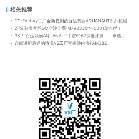
相关推荐
TC-Factory工厂全新复刻的百达翡丽AQUANAUT系列机械女手雷问世，告别机芯一眼假时代。
ZF复刻表帝舵GMT“沙士圈”M79833MN-0001怎么样！
3K 厂百达翡丽AQUANAUT手雷5167深度评测——卓越工艺，震撼登场
详细讲解最近的情况VS工厂青铜沛纳海PAM382