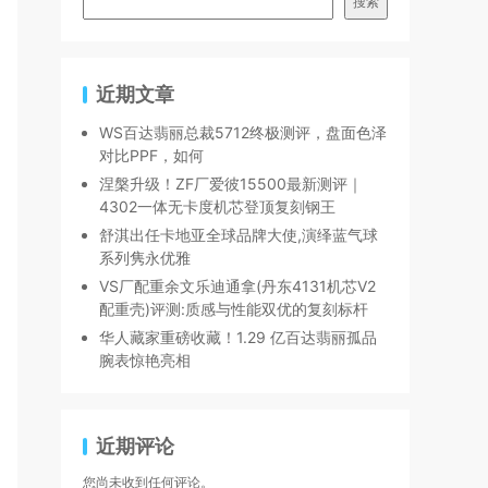
搜索
近期文章
WS百达翡丽总裁5712终极测评，盘面色泽
对比PPF，如何
涅槃升级！ZF厂爱彼15500最新测评｜
4302一体无卡度机芯登顶复刻钢王
舒淇出任卡地亚全球品牌大使,演绎蓝气球
系列隽永优雅
VS厂配重余文乐迪通拿(丹东4131机芯V2
配重壳)评测:质感与性能双优的复刻标杆
华人藏家重磅收藏！1.29 亿百达翡丽孤品
腕表惊艳亮相
近期评论
您尚未收到任何评论。