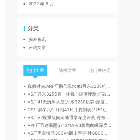
2022 年 5 月
分类
腕表资讯
评测文章
热门文章
随机文章
热门关键词
真假对决:ARF厂四代绿水鬼(丹东3235机芯)深度评测
VS厂丹东3255真一体机心深度评测:打破市场乱象,重塑复刻机芯新标杆​
VS厂41无历黑水鬼(丹东3230机芯)深度评测:性能与破绽全解析
GS厂浪琴八针月相42尺寸复刻表(7751机芯)细节全析
VS厂V2配重版间金迪通拿深度评测:丹东4131机芯加持下的165克精密之作​
PPF厂百达翡丽5712/1A-V3版鹦鹉螺深度评测:细节升级直击正品
VS厂黑盘海马300V4版上手评测:8800一体机芯加持,复刻天花板实至名归?