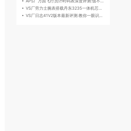
APS厂万国飞行员计时码表深度评测:值不值得入手？
VS厂劳力士腕表搭载丹东3235一体机芯深度评测
VS厂日志41V2版本最新评测:教你一眼识破假VS