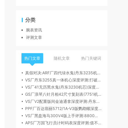
分类
腕表资讯
评测文章
热门文章
随机文章
热门关键词
真假对决:ARF厂四代绿水鬼(丹东3235机芯)深度评测
VS厂丹东3255真一体机心深度评测:打破市场乱象,重塑复刻机芯新标杆​
VS厂41无历黑水鬼(丹东3230机芯)深度评测:性能与破绽全解析
GS厂浪琴八针月相42尺寸复刻表(7751机芯)细节全析
VS厂V2配重版间金迪通拿深度评测:丹东4131机芯加持下的165克精密之作​
PPF厂百达翡丽5712/1A-V3版鹦鹉螺深度评测:细节升级直击正品
VS厂黑盘海马300V4版上手评测:8800一体机芯加持,复刻天花板实至名归?
APS厂万国飞行员计时码表深度评测:值不值得入手？