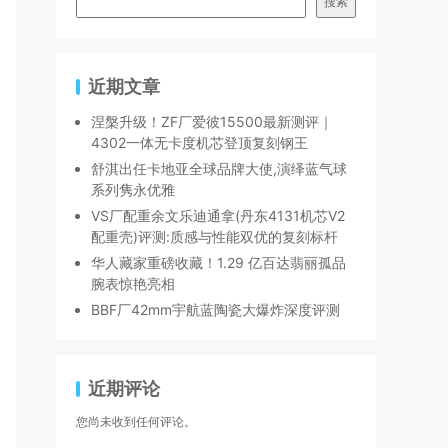
搜索
近期文章
涅槃升级！ZF厂爱彼15500最新测评｜
4302一体无卡度机芯登顶复刻钢王
舒淇出任卡地亚全球品牌大使,演绎蓝气球
系列隽永优雅
VS厂配重余文乐迪通拿(丹东4131机芯V2
配重壳)评测:质感与性能双优的复刻标杆
华人藏家重磅收藏！1.29 亿百达翡丽孤品
腕表惊艳亮相
BBF厂42mm宇航蓝陶瓷大爆炸深度评测
近期评论
您尚未收到任何评论。