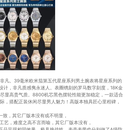
非凡。39毫米欧米茄第五代星座系列男土腕表将星座系列的
设计，非凡质感隽永迷人。表圈镌刻的罗马数字刻度，18K金
尽显高贵气质。8800机芯黑色摆轮性能更加稳定，一款适合
际，搭配正装休闲尽显男人魅力！高版本独具匠心里程碑，
品一致，其它厂版本没有或不明显，
样工艺，难度之高不言而喻，其它厂版本没有，
处与正品呈现相同效果，极具挑战性，表壳表带也分别做了A级防