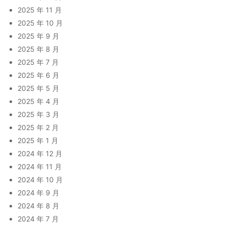
2025 年 11 月
2025 年 10 月
2025 年 9 月
2025 年 8 月
2025 年 7 月
2025 年 6 月
2025 年 5 月
2025 年 4 月
2025 年 3 月
2025 年 2 月
2025 年 1 月
2024 年 12 月
2024 年 11 月
2024 年 10 月
2024 年 9 月
2024 年 8 月
2024 年 7 月