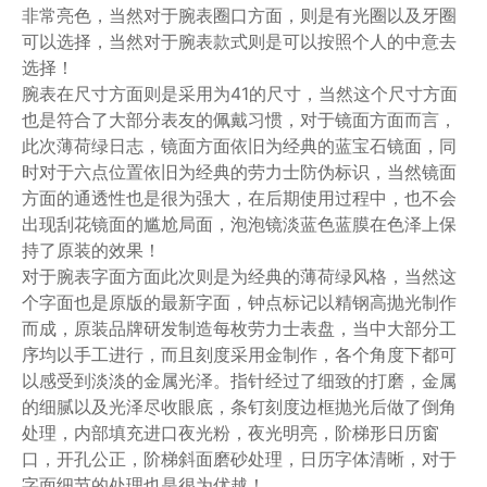
非常亮色，当然对于腕表圈口方面，则是有光圈以及牙圈
可以选择，当然对于腕表款式则是可以按照个人的中意去
选择！
腕表在尺寸方面则是采用为41的尺寸，当然这个尺寸方面
也是符合了大部分表友的佩戴习惯，对于镜面方面而言，
此次薄荷绿日志，镜面方面依旧为经典的蓝宝石镜面，同
时对于六点位置依旧为经典的劳力士防伪标识，当然镜面
方面的通透性也是很为强大，在后期使用过程中，也不会
出现刮花镜面的尴尬局面，泡泡镜淡蓝色蓝膜在色泽上保
持了原装的效果！
对于腕表字面方面此次则是为经典的薄荷绿风格，当然这
个字面也是原版的最新字面，钟点标记以精钢高抛光制作
而成，原装品牌研发制造每枚劳力士表盘，当中大部分工
序均以手工进行，而且刻度采用金制作，各个角度下都可
以感受到淡淡的金属光泽。指针经过了细致的打磨，金属
的细腻以及光泽尽收眼底，条钉刻度边框抛光后做了倒角
处理，内部填充进口夜光粉，夜光明亮，阶梯形日历窗
口，开孔公正，阶梯斜面磨砂处理，日历字体清晰，对于
字面细节的处理也是很为优越！