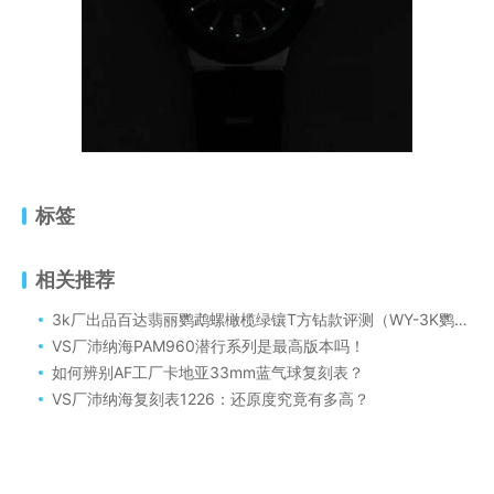
标签
相关推荐
3k厂出品百达翡丽鹦鹉螺橄榄绿镶T方钻款评测（WY-3K鹦鹉螺推出升级原版机无噪音刻字版升级解读）
VS厂沛纳海PAM960潜行系列是最高版本吗！
如何辨别AF工厂卡地亚33mm蓝气球复刻表？
VS厂沛纳海复刻表1226：还原度究竟有多高？