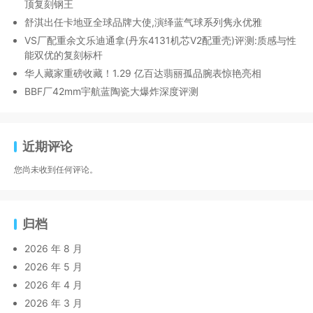
顶复刻钢王
舒淇出任卡地亚全球品牌大使,演绎蓝气球系列隽永优雅
VS厂配重余文乐迪通拿(丹东4131机芯V2配重壳)评测:质感与性
能双优的复刻标杆
华人藏家重磅收藏！1.29 亿百达翡丽孤品腕表惊艳亮相
BBF厂42mm宇航蓝陶瓷大爆炸深度评测
近期评论
您尚未收到任何评论。
归档
2026 年 8 月
2026 年 5 月
2026 年 4 月
2026 年 3 月