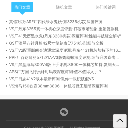
热门文章
随机文章
热门关键词
真假对决:ARF厂四代绿水鬼(丹东3235机芯)深度评测
VS厂丹东3255真一体机心深度评测:打破市场乱象,重塑复刻机芯新标杆​
VS厂41无历黑水鬼(丹东3230机芯)深度评测:性能与破绽全解析
GS厂浪琴八针月相42尺寸复刻表(7751机芯)细节全析
VS厂V2配重版间金迪通拿深度评测:丹东4131机芯加持下的165克精密之作​
PPF厂百达翡丽5712/1A-V3版鹦鹉螺深度评测:细节升级直击正品
VS厂黑盘海马300V4版上手评测:8800一体机芯加持,复刻天花板实至名归?
APS厂万国飞行员计时码表深度评测:值不值得入手？
VS厂日志41V2版本最新评测:教你一眼识破假VS
VS海马150铁霸38mm8806一体机芯做工细节深度评测
Copyright © 2026
复刻表
All Rights Reserved