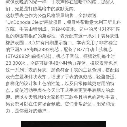
就像夜晚的闪光一样。手表声称在黑暗中闪耀，提醒人
们，光总是打败黑暗中的默默无闻。
这款手表也作为公益风格限量销售，全部赠送
“UnDonodalCielo“筹款项目，项目将帮助意大利三所儿科
医院。手表由铝制成，直径40毫米。适中的尺寸对不同厚
度的腕围有很好的兼容性。表壳配有这一系列手表标志性
橡胶表圈，3点钟有日期显示窗口。本表采用了非常稳定
的亚洲AISA海鸥2892机芯，配备了B77自动上弦机芯
(ETA2892的前提机芯)，机芯干音低，振频达到每小时
28,800次，全链可提供48小时动力存储。橡胶表带也是
这一系列手表的标志。黑色符合手表的主题色调，搭配铝
表壳主题和针状表扣，增强了手表的佩戴感，轻盈舒适。
多样化的设计和出色的性能，以及日常佩戴更耐用的特
点，促使运动手表在今天比正式手表更受手表朋友的欢
迎。所以今天我就给大家推荐三款各具特色的运动手表，
男女都可以在任何场合佩戴。它们非常舒适，阳光和活
力，是你最好的选择…