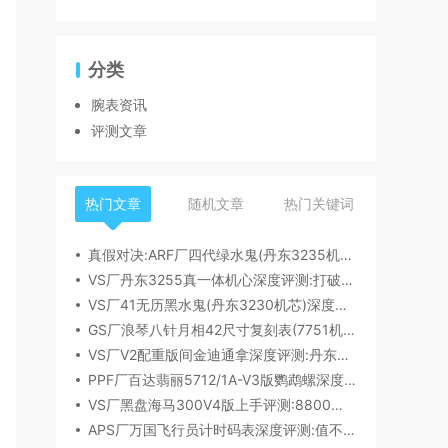
分类
腕表资讯
评测文章
热门文章
随机文章
热门关键词
真假对决:ARF厂四代绿水鬼(丹东3235机芯)深度评测
VS厂丹东3255真一体机心深度评测:打破市场乱象,重塑复刻机芯新标杆​
VS厂41无历黑水鬼(丹东3230机芯)深度评测:性能与破绽全解析
GS厂浪琴八针月相42尺寸复刻表(7751机芯)细节全析
VS厂V2配重版间金迪通拿深度评测:丹东4131机芯加持下的165克精密之作​
PPF厂百达翡丽5712/1A-V3版鹦鹉螺深度评测:细节升级直击正品
VS厂黑盘海马300V4版上手评测:8800一体机芯加持,复刻天花板实至名归?
APS厂万国飞行员计时码表深度评测:值不值得入手？