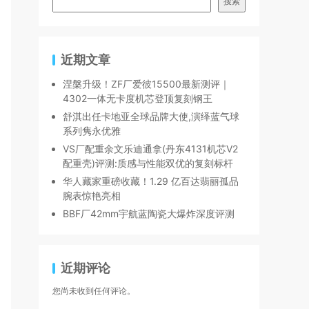
搜索
近期文章
涅槃升级！ZF厂爱彼15500最新测评｜
4302一体无卡度机芯登顶复刻钢王
舒淇出任卡地亚全球品牌大使,演绎蓝气球
系列隽永优雅
VS厂配重余文乐迪通拿(丹东4131机芯V2
配重壳)评测:质感与性能双优的复刻标杆
华人藏家重磅收藏！1.29 亿百达翡丽孤品
腕表惊艳亮相
BBF厂42mm宇航蓝陶瓷大爆炸深度评测
近期评论
您尚未收到任何评论。