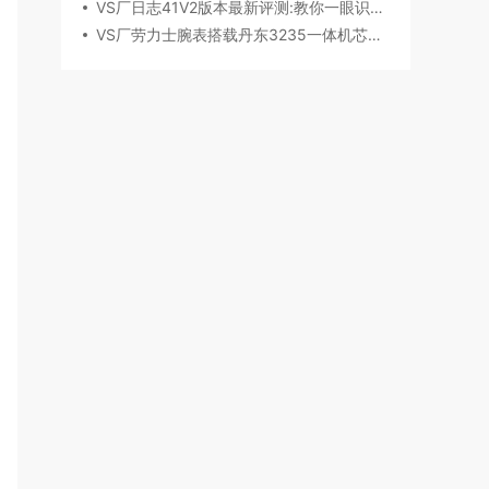
VS厂日志41V2版本最新评测:教你一眼识破假VS
VS厂劳力士腕表搭载丹东3235一体机芯深度评测