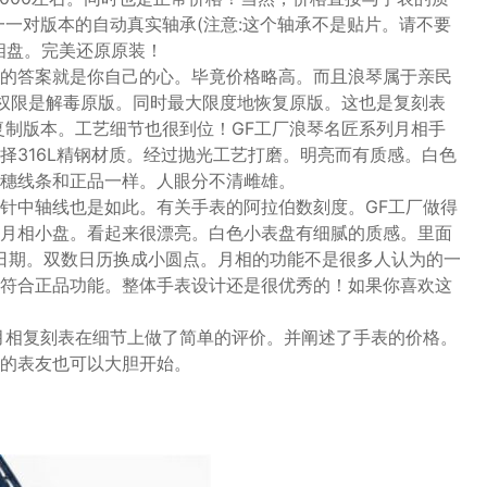
一一对版本的自动真实轴承(注意:这个轴承不是贴片。请不要
相盘。完美还原原装！
的答案就是你自己的心。毕竟价格略高。而且浪琴属于亲民
权限是解毒原版。同时最大限度地恢复原版。这也是复刻表
复制版本。工艺细节也很到位！GF工厂浪琴名匠系列月相手
择316L精钢材质。经过抛光工艺打磨。明亮而有质感。白色
穗线条和正品一样。人眼分不清雌雄。
针中轴线也是如此。有关手表的阿拉伯数刻度。GF工厂做得
月相小盘。看起来很漂亮。白色小表盘有细腻的质感。里面
数日期。双数日历换成小圆点。月相的功能不是很多人认为的一
符合正品功能。整体手表设计还是很优秀的！如果你喜欢这
月相复刻表在细节上做了简单的评价。并阐述了手表的价格。
的表友也可以大胆开始。