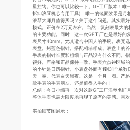
量挂钩。你也可以比较一下。GF工厂版本！唯
拆卸浪琴机芯专用工具)！唯一的镜面效果是月
浪琴大师月值得买吗？关于这个问题。其实最好
模式。正价在2万元左右。当然，复刻表最大的
的主要功能。同时，这一次GF工厂也是最好的
表尺寸40mm。尤其适合中国人的手腕。表壳选
表盘。烤蓝色指针。搭配相辅相成。表盘上的谷
手表的指针长度和粗细与正品没有什么不同。指
很好。严格和正品保持一致。手表六点钟区域的
的小针是日历指针。小表盘外面有1到31个单
天一圈。代表白天黑夜。这是一个月一圈。严格
款手表的手表朋友。还是值得入手的！
总结：今日小编再一次对这款GF工厂浪琴名匠
整体手表也最大限度地再现了原有的美感。喜欢
实拍细节图展示：