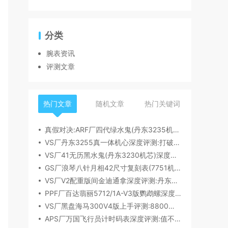
分类
腕表资讯
评测文章
热门文章
随机文章
热门关键词
真假对决:ARF厂四代绿水鬼(丹东3235机芯)深度评测
VS厂丹东3255真一体机心深度评测:打破市场乱象,重塑复刻机芯新标杆​
VS厂41无历黑水鬼(丹东3230机芯)深度评测:性能与破绽全解析
GS厂浪琴八针月相42尺寸复刻表(7751机芯)细节全析
VS厂V2配重版间金迪通拿深度评测:丹东4131机芯加持下的165克精密之作​
PPF厂百达翡丽5712/1A-V3版鹦鹉螺深度评测:细节升级直击正品
VS厂黑盘海马300V4版上手评测:8800一体机芯加持,复刻天花板实至名归?
APS厂万国飞行员计时码表深度评测:值不值得入手？