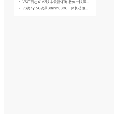
VS厂日志41V2版本最新评测:教你一眼识破假VS
VS海马150铁霸38mm8806一体机芯做工细节深度评测