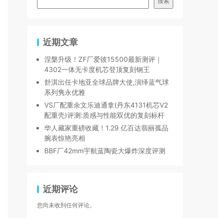
搜索
近期文章
涅槃升级！ZF厂爱彼15500最新测评｜
4302一体无卡度机芯登顶复刻钢王
舒淇出任卡地亚全球品牌大使,演绎蓝气球
系列隽永优雅
VS厂配重余文乐迪通拿(丹东4131机芯V2
配重壳)评测:质感与性能双优的复刻标杆
华人藏家重磅收藏！1.29 亿百达翡丽孤品
腕表惊艳亮相
BBF厂42mm宇航蓝陶瓷大爆炸深度评测
近期评论
您尚未收到任何评论。